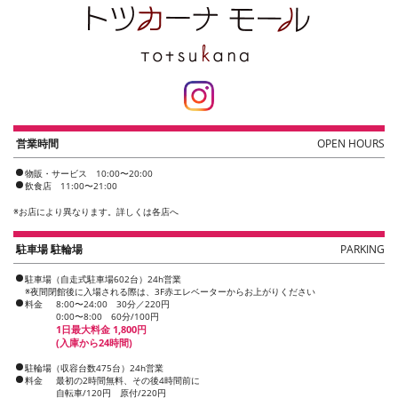
営業時間
OPEN HOURS
物販・サービス 10:00〜20:00
飲食店 11:00〜21:00
※
お店により異なります。詳しくは各店へ
駐車場 駐輪場
PARKING
駐車場（自走式駐車場602台）24h営業
※夜間閉館後に入場される際は、3F赤エレベーターからお上がりください
料金
8:00〜24:00 30分／220円
0:00〜8:00 60分/100円
1日最大料金 1,800円
(入庫から24時間)
駐輪場（収容台数475台）24h営業
料金
最初の2時間無料、その後4時間前に
自転車/120円 原付/220円