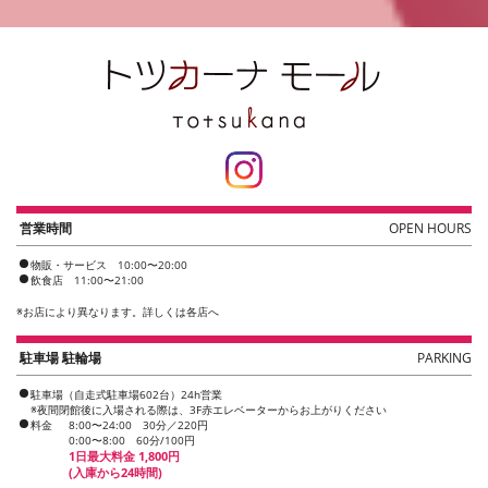
営業時間
OPEN HOURS
物販・サービス 10:00〜20:00
飲食店 11:00〜21:00
※
お店により異なります。詳しくは各店へ
駐車場 駐輪場
PARKING
駐車場（自走式駐車場602台）24h営業
※夜間閉館後に入場される際は、3F赤エレベーターからお上がりください
料金
8:00〜24:00 30分／220円
0:00〜8:00 60分/100円
1日最大料金 1,800円
(入庫から24時間)