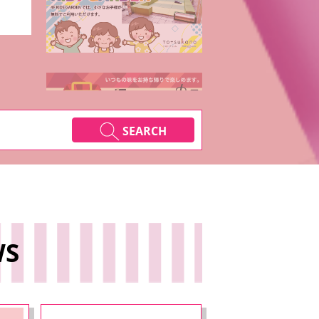
SEARCH
WS