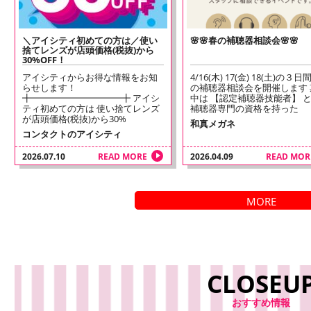
＼アイシティ初めての方は／使い
🌸🌸春の補聴器相談会🌸🌸
捨てレンズが店頭価格(税抜)から
30%OFF！
アイシティからお得な情報をお知
4/16(木) 17(金) 18(土)の３
らせします！
の補聴器相談会を開催します 
╋━━━━━━━━━━╋ アイシ
中は 【認定補聴器技能者】 
ティ初めての方は 使い捨てレンズ
補聴器専門の資格を持った
が店頭価格(税抜)から30%
和真メガネ
コンタクトのアイシティ
2026.07.10
READ MORE
2026.04.09
READ MOR
MORE
CLOSEU
おすすめ情報