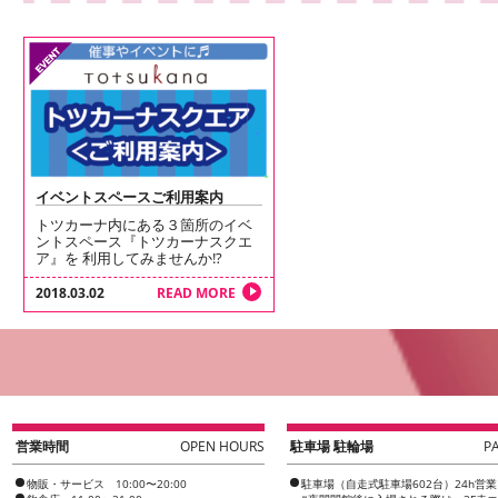
イベントスペースご利用案内
トツカーナ内にある３箇所のイベ
ントスペース『トツカーナスクエ
ア』を 利用してみませんか!?
2018.03.02
READ MORE
営業時間
OPEN HOURS
駐車場 駐輪場
P
物販・サービス 10:00〜20:00
駐車場（自走式駐車場602台）24h営業