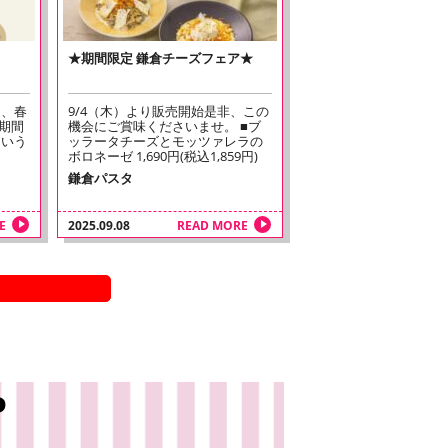
★期間限定 鎌倉チーズフェア★
日間、春
9/4（木）より販売開始是非、この
期間
機会にご賞味くださいませ。 ■ブ
という
ッラータチーズとモッツァレラの
ボロネーゼ 1,690円(税込1,859円)
鎌倉パスタ
E
2025.09.08
READ MORE
P