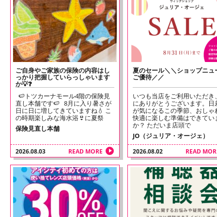
ご自身やご家族の保険の内容はし
夏のセール＼＼ショップニュ
っかり把握していらっしゃいます
ご優待／／
か💡❓
🍉トツカーナモール4階の保険見
いつも当店をご利用いただき
直し本舗です🍉 8月に入り暑さが
にありがとうございます。日
日に日に増してきていますね💧 こ
が気になるこの季節、おしゃ
の時期楽しみな海水浴👙に夏祭
快適に楽しむ準備はできてい
か？ ただいま店頭で
保険見直し本舗
JO（ジュリア・オージェ）
2026.08.03
READ MORE
2026.08.02
READ MOR