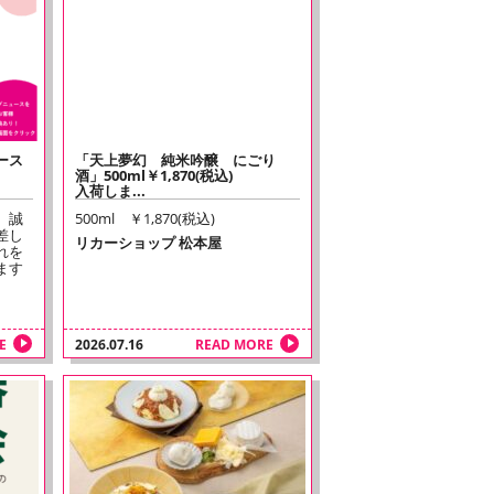
ース
「天上夢幻 純米吟醸 にごり
酒」500ml￥1,870(税込)
入荷しま...
、誠
500ml ￥1,870(税込)
差し
リカーショップ 松本屋
れを
ます
E
2026.07.16
READ MORE