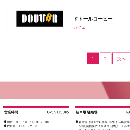
ドトールコーヒー
カフェ
1
2
次へ
営業時間
OPEN HOURS
駐車場 駐輪場
P
物販・サービス 10:00〜20:00
駐車場（自走式駐車場602台）24h営業
飲食店 11:00〜21:00
※夜間閉館後に入場される際は、3F赤
ターからお上がりください