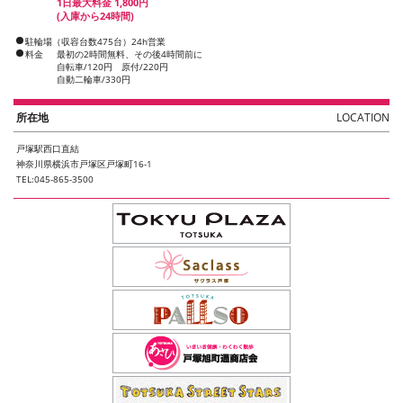
1日最大料金 1,800円
(入庫から24時間)
駐輪場（収容台数475台）24h営業
料金
最初の2時間無料、その後4時間前に
自転車/120円 原付/220円
自動二輪車/330円
所在地
LOCATION
戸塚駅西口直結
神奈川県横浜市戸塚区戸塚町16-1
TEL:045-865-3500