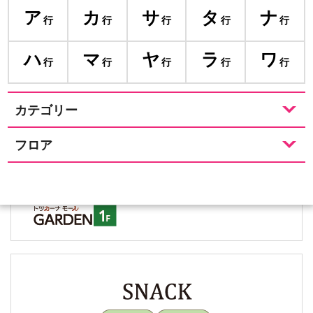
ア
カ
サ
タ
ナ
行
行
行
行
行
ハ
マ
ヤ
ラ
ワ
行
行
行
行
行
カテゴリー
フロア
戸塚肉酒場
居酒屋