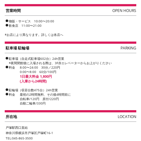
営業時間
OPEN HOURS
物販・サービス 10:00〜20:00
飲食店 11:00〜21:00
※
お店により異なります。詳しくは各店へ
駐車場 駐輪場
PARKING
駐車場（自走式駐車場602台）24h営業
※夜間閉館後に入場される際は、3F赤エレベーターからお上がりください
料金
8:00〜24:00 30分／220円
0:00〜8:00 60分/100円
1日最大料金 1,800円
(入庫から24時間)
駐輪場（収容台数475台）24h営業
料金
最初の2時間無料、その後4時間前に
自転車/120円 原付/220円
自動二輪車/330円
所在地
LOCATION
戸塚駅西口直結
神奈川県横浜市戸塚区戸塚町16-1
TEL:045-865-3500