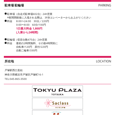
駐車場 駐輪場
PARKING
駐車場（自走式駐車場602台）24h営業
※夜間閉館後に入場される際は、3F赤エレベーターからお上がりください
料金
8:00〜24:00 30分／220円
0:00〜8:00 60分/100円
1日最大料金 1,800円
(入庫から24時間)
駐輪場（収容台数475台）24h営業
料金
最初の2時間無料、その後4時間前に
自転車/120円 原付/220円
自動二輪車/330円
所在地
LOCATION
戸塚駅西口直結
神奈川県横浜市戸塚区戸塚町16-1
TEL:045-865-3500