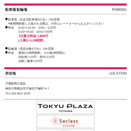
駐車場 駐輪場
PARKING
駐車場（自走式駐車場602台）24h営業
※夜間閉館後に入場される際は、3F赤エレベーターからお上がりください
料金
8:00〜24:00 30分／220円
0:00〜8:00 60分/100円
1日最大料金 1,800円
(入庫から24時間)
駐輪場（収容台数475台）24h営業
料金
最初の2時間無料、その後4時間前に
自転車/120円 原付/220円
自動二輪車/330円
所在地
LOCATION
戸塚駅西口直結
神奈川県横浜市戸塚区戸塚町16-1
TEL:045-865-3500