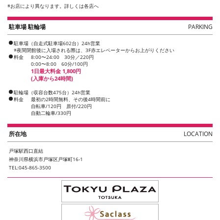
※
お店により異なります。詳しくは各店へ
駐車場 駐輪場
PARKING
駐車場（自走式駐車場602台）24h営業
※夜間閉館後に入場される際は、3F赤エレベーターからお上がりください
料金
8:00〜24:00 30分／220円
0:00〜8:00 60分/100円
1日最大料金 1,800円
(入庫から24時間)
駐輪場（収容台数475台）24h営業
料金
最初の2時間無料、その後4時間前に
自転車/120円 原付/220円
自動二輪車/330円
所在地
LOCATION
戸塚駅西口直結
神奈川県横浜市戸塚区戸塚町16-1
TEL:045-865-3500