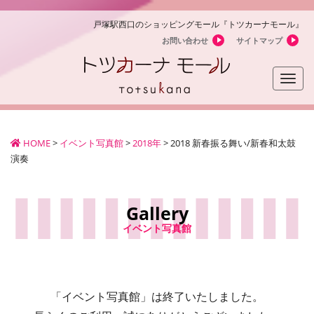
戸塚駅西口のショッピングモール『トツカーナモール』
お問い合わせ
サイトマップ
Toggle
naviga
HOME
>
イベント写真館
>
2018年
>
2018 新春振る舞い/新春和太鼓
演奏
Gallery
イベント写真館
「イベント写真館」は終了いたしました。