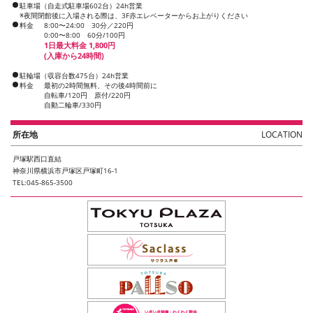
駐車場（自走式駐車場602台）24h営業
※夜間閉館後に入場される際は、3F赤エレベーターからお上がりください
料金
8:00〜24:00 30分／220円
0:00〜8:00 60分/100円
1日最大料金 1,800円
(入庫から24時間)
駐輪場（収容台数475台）24h営業
料金
最初の2時間無料、その後4時間前に
自転車/120円 原付/220円
自動二輪車/330円
所在地
LOCATION
戸塚駅西口直結
神奈川県横浜市戸塚区戸塚町16-1
TEL:045-865-3500