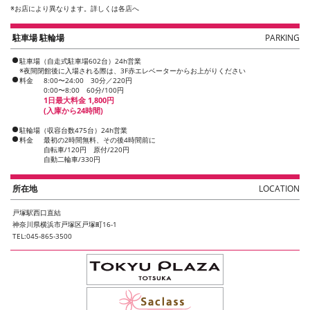
※
お店により異なります。詳しくは各店へ
駐車場 駐輪場
PARKING
駐車場（自走式駐車場602台）24h営業
※夜間閉館後に入場される際は、3F赤エレベーターからお上がりください
料金
8:00〜24:00 30分／220円
0:00〜8:00 60分/100円
1日最大料金 1,800円
(入庫から24時間)
駐輪場（収容台数475台）24h営業
料金
最初の2時間無料、その後4時間前に
自転車/120円 原付/220円
自動二輪車/330円
所在地
LOCATION
戸塚駅西口直結
神奈川県横浜市戸塚区戸塚町16-1
TEL:045-865-3500