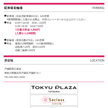
駐車場 駐輪場
PARKING
駐車場（自走式駐車場602台）24h営業
※夜間閉館後に入場される際は、3F赤エレベーターからお上がりください
料金
8:00〜24:00 30分／220円
0:00〜8:00 60分/100円
1日最大料金 1,800円
(入庫から24時間)
駐輪場（収容台数475台）24h営業
料金
最初の2時間無料、その後4時間前に
自転車/120円 原付/220円
自動二輪車/330円
所在地
LOCATION
戸塚駅西口直結
神奈川県横浜市戸塚区戸塚町16-1
TEL:045-865-3500