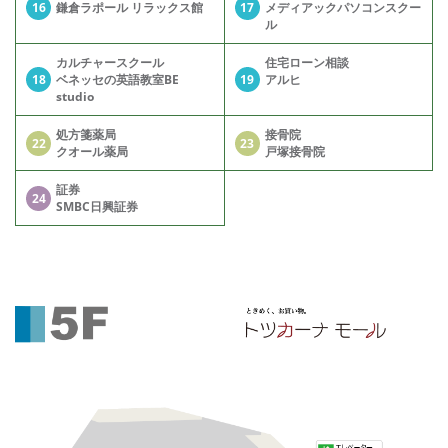
16
鎌倉ラポール リラックス館
17
メディアックパソコンスクー
ル
カルチャースクール
住宅ローン相談
18
ベネッセの英語教室BE
19
アルヒ
studio
処方箋薬局
接骨院
22
23
クオール薬局
戸塚接骨院
証券
24
SMBC日興証券