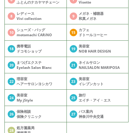
ふとんのナカヤマチェーン
Visette
レディース
メガネ・補聴器
8
9
Vivi collection
和真メガネ
シューズ・バッグ
カフェ
10
15
motomachi CARiNO
ドトールコーヒー
携帯電話
美容室
18
19
ドコモショップ
NOB HAIR DESIGN
まつげエクステ
ネイルサロン
20
21
Eyelash Salon Blanc
NAILSALON MARIPOSA
理容室
美容室
22
23
ヘアーサロンヨシカワ
イレブンカット
美容室
旅行
24
25
My jStyle
エイチ・アイ・エス
保険相談
バス案内
26
27
保険クリニック
神奈川中央交通
処方箋薬局
28
湘南薬品