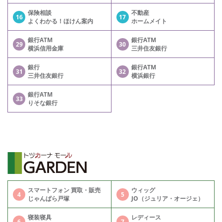
保険相談
不動産
16
17
よくわかる！ほけん案内
ホームメイト
銀行ATM
銀行ATM
29
30
横浜信用金庫
三井住友銀行
銀行
銀行ATM
31
32
三井住友銀行
横浜銀行
銀行ATM
33
りそな銀行
スマートフォン 買取・販売
ウィッグ
4
5
じゃんぱら戸塚
JO（ジュリア・オージェ）
寝装寝具
レディース
6
7