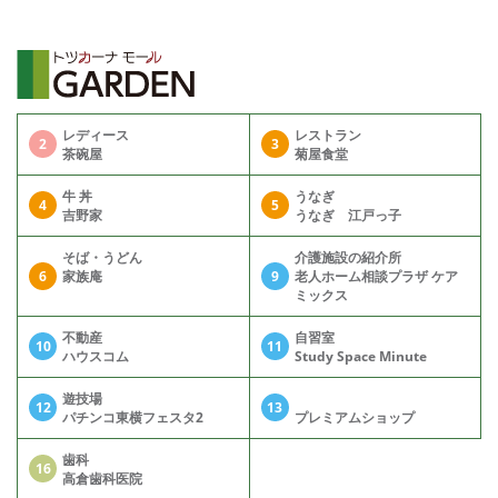
レディース
レストラン
2
3
茶碗屋
菊屋食堂
牛 丼
うなぎ
4
5
吉野家
うなぎ 江戸っ子
そば・うどん
介護施設の紹介所
6
家族庵
9
老人ホーム相談プラザ ケア
ミックス
不動産
自習室
10
11
ハウスコム
Study Space Minute
遊技場
12
13
パチンコ東横フェスタ2
プレミアムショップ
歯科
16
高倉歯科医院