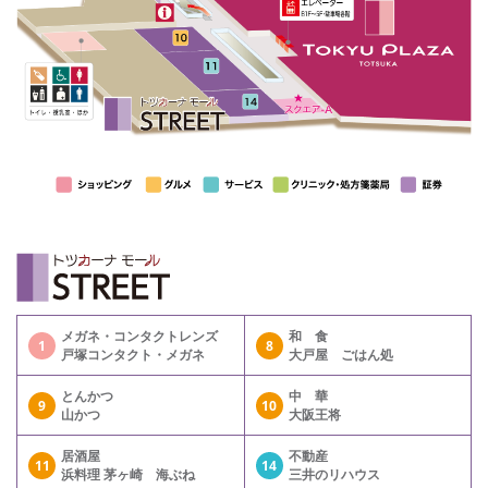
メガネ・コンタクトレンズ
和 食
1
8
戸塚コンタクト・メガネ
大戸屋 ごはん処
とんかつ
中 華
9
10
山かつ
大阪王将
居酒屋
不動産
11
14
浜料理 茅ヶ崎 海ぶね
三井のリハウス