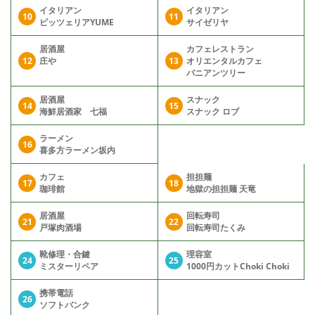
イタリアン
イタリアン
10
11
ピッツェリアYUME
サイゼリヤ
居酒屋
カフェレストラン
12
庄や
13
オリエンタルカフェ
バニアンツリー
居酒屋
スナック
14
15
海鮮居酒家 七福
スナック ロブ
ラーメン
16
喜多方ラーメン坂内
カフェ
担担麺
17
18
珈琲館
地獄の担担麺 天竜
居酒屋
回転寿司
21
22
戸塚肉酒場
回転寿司たくみ
靴修理・合鍵
理容室
24
25
ミスターリペア
1000円カットChoki Choki
携帯電話
26
ソフトバンク