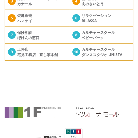
3
4
カナール
肉のさいとう
焼鳥販売
リラクゼーション
5
6
ハマケイ
RILASSA
保険相談
カルチャースクール
7
8
ほけんの窓口
ベビーパーク
工務店
カルチャースクール
9
10
宅見工務店 直し家本舗
ダンススタジオ UNISTA