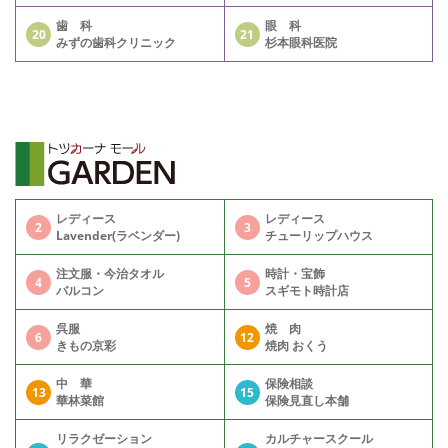
歯 科
眼 科
20
21
みずの歯科クリニック
杉本眼科医院
レディース
レディース
2
3
Lavender(ラベンダー)
チューリップハウス
注文服・今治タオル
時計・宝飾
4
5
バルコン
スギモト時計店
呉服
焼 肉
6
12
きもの京彩
焼肉 おくう
中 華
保険相談
13
15
華林菜館
保険見直し本舗
リラクゼーション
カルチャースクール