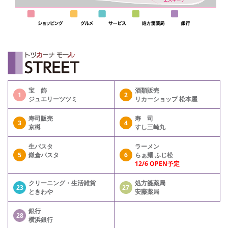
宝 飾
酒類販売
1
2
ジュエリーツツミ
リカーショップ 松本屋
寿司販売
寿 司
3
4
京樽
すし三崎丸
生パスタ
ラーメン
5
鎌倉パスタ
6
らぁ麺 ふじ松
12/6 OPEN予定
クリーニング・生活雑貨
処方箋薬局
23
27
ときわや
安藤薬局
銀行
28
横浜銀行