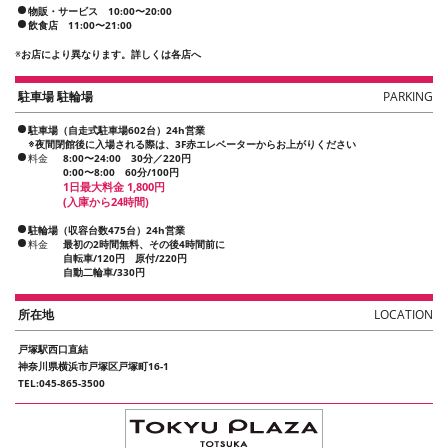
物販・サービス 10:00〜20:00
飲食店 11:00〜21:00
※
お店により異なります。詳しくは各店へ
駐車場 駐輪場
PARKING
駐車場（自走式駐車場602台）24h営業
※夜間閉館後に入場される際は、3F赤エレベーターからお上がりください
料金
8:00〜24:00 30分／220円
0:00〜8:00 60分/100円
1日最大料金 1,800円
(入庫から24時間)
駐輪場（収容台数475台）24h営業
料金
最初の2時間無料、その後4時間前に
自転車/120円 原付/220円
自動二輪車/330円
所在地
LOCATION
戸塚駅西口直結
神奈川県横浜市戸塚区戸塚町16-1
TEL:045-865-3500