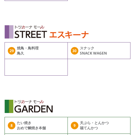
焼鳥・鳥料理
スナック
29
30
鳥久
SNACK WAGEN
たい焼き
天ぷら・とんかつ
8
9
おめで鯛焼き本舗
福てんかつ