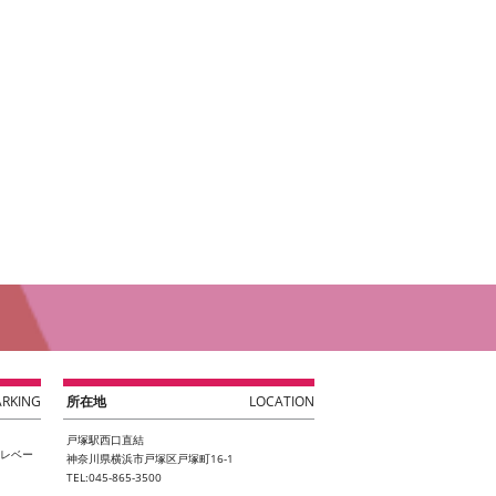
ARKING
所在地
LOCATION
戸塚駅西口直結
エレベー
神奈川県横浜市戸塚区戸塚町16-1
TEL:045-865-3500