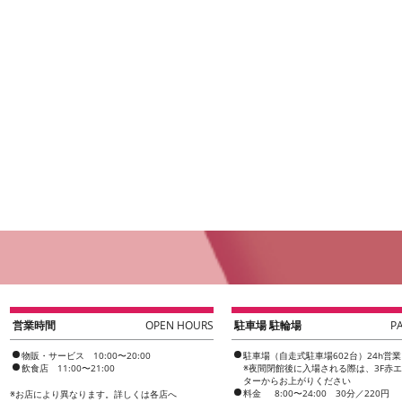
営業時間
OPEN HOURS
駐車場 駐輪場
P
物販・サービス 10:00〜20:00
駐車場（自走式駐車場602台）24h営業
飲食店 11:00〜21:00
※夜間閉館後に入場される際は、3F赤
ターからお上がりください
料金
8:00〜24:00 30分／220円
※
お店により異なります。詳しくは各店へ