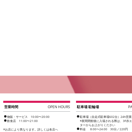
営業時間
OPEN HOURS
駐車場 駐輪場
P
物販・サービス 10:00〜20:00
駐車場（自走式駐車場602台）24h営業
飲食店 11:00〜21:00
※夜間閉館後に入場される際は、3F赤
ターからお上がりください
料金
8:00〜24:00 30分／220円
※
お店により異なります。詳しくは各店へ