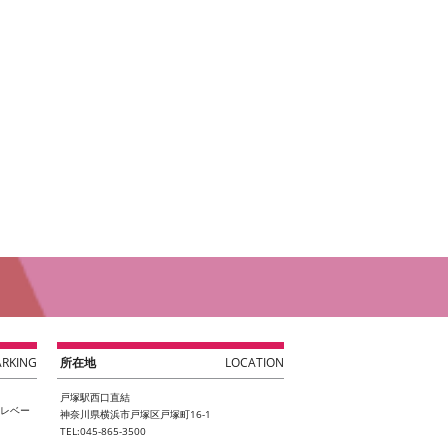
ARKING
所在地
LOCATION
戸塚駅西口直結
エレベー
神奈川県横浜市戸塚区戸塚町16-1
TEL:045-865-3500