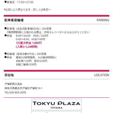
飲食店 11:00〜21:00
※
お店により異なります。詳しくは各店へ
駐車場 駐輪場
PARKING
駐車場（自走式駐車場602台）24h営業
※夜間閉館後に入場される際は、3F赤エレベーターからお上がりください
料金
8:00〜24:00 30分／220円
0:00〜8:00 60分/100円
1日最大料金 1,800円
(入庫から24時間)
駐輪場（収容台数475台）24h営業
料金
最初の2時間無料、その後4時間前に
自転車/120円 原付/220円
自動二輪車/330円
所在地
LOCATION
戸塚駅西口直結
神奈川県横浜市戸塚区戸塚町16-1
TEL:045-865-3500