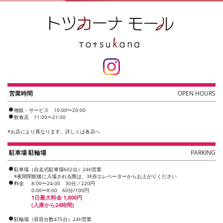
営業時間
OPEN HOURS
物販・サービス 10:00〜20:00
飲食店 11:00〜21:00
※
お店により異なります。詳しくは各店へ
駐車場 駐輪場
PARKING
駐車場（自走式駐車場602台）24h営業
※夜間閉館後に入場される際は、3F赤エレベーターからお上がりください
料金
8:00〜24:00 30分／220円
0:00〜8:00 60分/100円
1日最大料金 1,800円
(入庫から24時間)
駐輪場（収容台数475台）24h営業