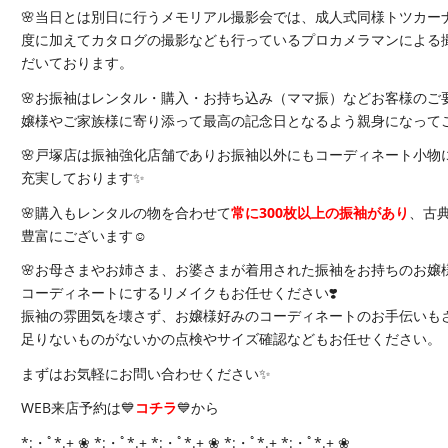
🌸当日とは別日に行うメモリアル撮影会では、成人式同様トツカー
度に加えてカタログの撮影なども行っているプロカメラマンによる
だいております。
🌸お振袖はレンタル・購入・お持ち込み（ママ振）などお客様のご
嬢様やご家族様に寄り添って最高の記念日となるよう親身になって
🌸戸塚店は振袖強化店舗でありお振袖以外にもコーディネート小物
充実しております✨
🌸購入もレンタルの物を合わせて
常に300枚以上の振袖があり
、古
豊富にございます☺️
🌸お母さまやお姉さま、お婆さまが着用された振袖をお持ちのお嬢
コーディネートにするリメイクもお任せください❣️
振袖の雰囲気を壊さず、お嬢様好みのコーディネートのお手伝いも
足りないものがないかの点検やサイズ確認などもお任せください。
まずはお気軽にお問い合わせください✨
WEB来店予約は💙
コチラ
💙から
*:・ﾟ*.+ ❀ *:・ﾟ*.+ *:・ﾟ*.+ ❀ *:・ﾟ*.+ *:・ﾟ*.+ ❀