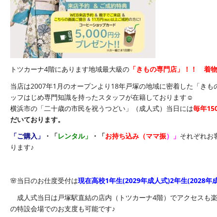
トツカーナ4階にあります地域最大級の
「きもの専門店」！！ 着物
当店は2007年1月のオープンより18年戸塚の地域に密着した「き
ッフはじめ専門知識を持ったスタッフが在籍しております☺️
横浜市の「二十歳の市民を祝うつどい」（成人式）当日には
毎年1
だいております。
「ご購入」
・「
レンタル」
・「
お持ち込み（ママ振
）」
それぞれお
ります♪
🌸当日のお仕度受付は
現在高校1年生(2029年成人式)2年生(202
成人式当日は戸塚駅直結の店内（トツカーナ4階）でアクセスも楽
の特設会場でのお支度も可能です♪