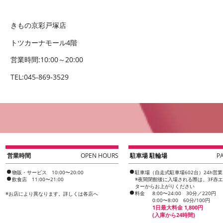
きもの京彩戸塚店
トツカーナモール4階
営業時間:10:00～20:00
TEL:045-869-3529
営業時間
OPEN HOURS
駐車場 駐輪場
P
物販・サービス 10:00〜20:00
駐車場（自走式駐車場602台）24h営業
飲食店 11:00〜21:00
※夜間閉館後に入場される際は、3F赤
ターからお上がりください
料金
8:00〜24:00 30分／220円
※
お店により異なります。詳しくは各店へ
0:00〜8:00 60分/100円
1日最大料金 1,800円
(入庫から24時間)