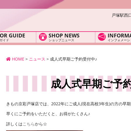
戸塚駅西
OR GUIDE
SHOP NEWS
INFORM
ガイド
ショップニュース
インフォメーシ
HOME
>
ニュース
>
成人式早期ご予約受付中♪
成人式早期ご予約
きもの京彩戸塚店では、2022年にご成人(現在高校3年生)の方の早
早くにご予約をいただくと、お得がたくさん♪
詳しくは
こちら
から☆