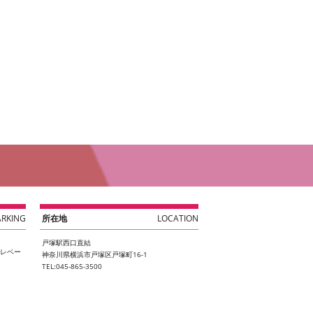
ARKING
所在地
LOCATION
戸塚駅西口直結
エレベー
神奈川県横浜市戸塚区戸塚町16-1
TEL:045-865-3500