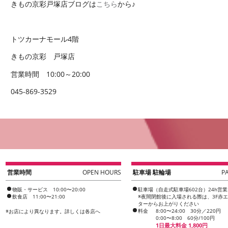
きもの京彩戸塚店ブログは
こちら
から♪
トツカーナモール4階
きもの京彩 戸塚店
営業時間 10:00～20:00
045-869-3529
営業時間
OPEN HOURS
駐車場 駐輪場
P
物販・サービス 10:00〜20:00
駐車場（自走式駐車場602台）24h営業
飲食店 11:00〜21:00
※夜間閉館後に入場される際は、3F赤
ターからお上がりください
料金
8:00〜24:00 30分／220円
※
お店により異なります。詳しくは各店へ
0:00〜8:00 60分/100円
1日最大料金 1,800円