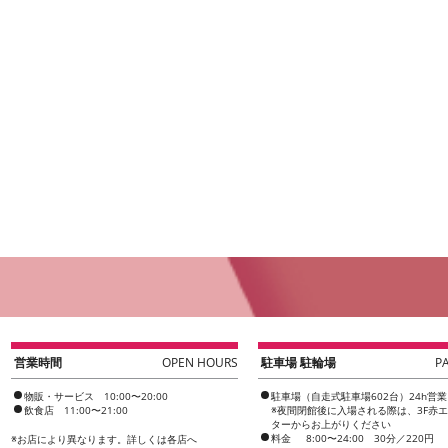
営業時間
OPEN HOURS
駐車場 駐輪場
P
物販・サービス 10:00〜20:00
駐車場（自走式駐車場602台）24h営業
飲食店 11:00〜21:00
※夜間閉館後に入場される際は、3F赤
ターからお上がりください
料金
8:00〜24:00 30分／220円
※
お店により異なります。詳しくは各店へ