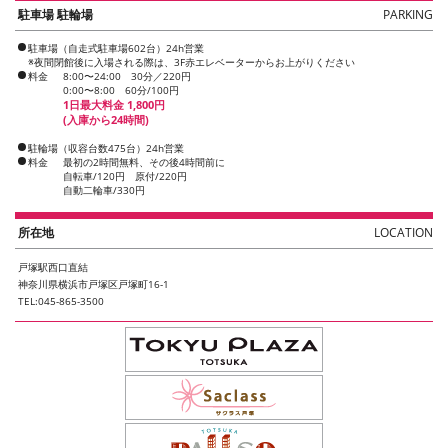
駐車場 駐輪場
PARKING
駐車場（自走式駐車場602台）24h営業
※夜間閉館後に入場される際は、3F赤エレベーターからお上がりください
料金
8:00〜24:00 30分／220円
0:00〜8:00 60分/100円
1日最大料金 1,800円
(入庫から24時間)
駐輪場（収容台数475台）24h営業
料金
最初の2時間無料、その後4時間前に
自転車/120円 原付/220円
自動二輪車/330円
所在地
LOCATION
戸塚駅西口直結
神奈川県横浜市戸塚区戸塚町16-1
TEL:045-865-3500