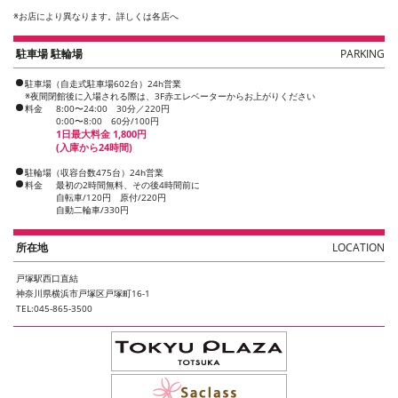
※
お店により異なります。詳しくは各店へ
駐車場 駐輪場
PARKING
駐車場（自走式駐車場602台）24h営業
※夜間閉館後に入場される際は、3F赤エレベーターからお上がりください
料金
8:00〜24:00 30分／220円
0:00〜8:00 60分/100円
1日最大料金 1,800円
(入庫から24時間)
駐輪場（収容台数475台）24h営業
料金
最初の2時間無料、その後4時間前に
自転車/120円 原付/220円
自動二輪車/330円
所在地
LOCATION
戸塚駅西口直結
神奈川県横浜市戸塚区戸塚町16-1
TEL:045-865-3500