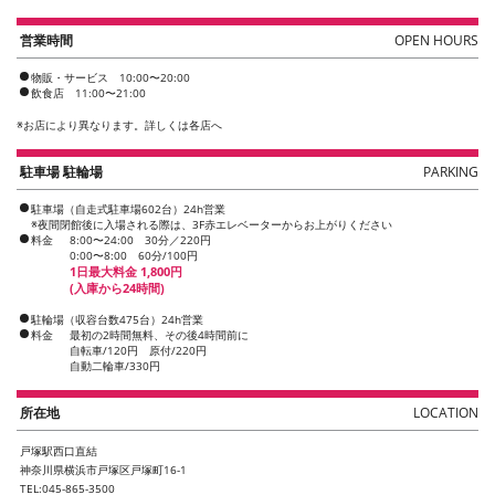
営業時間
OPEN HOURS
物販・サービス 10:00〜20:00
飲食店 11:00〜21:00
※
お店により異なります。詳しくは各店へ
駐車場 駐輪場
PARKING
駐車場（自走式駐車場602台）24h営業
※夜間閉館後に入場される際は、3F赤エレベーターからお上がりください
料金
8:00〜24:00 30分／220円
0:00〜8:00 60分/100円
1日最大料金 1,800円
(入庫から24時間)
駐輪場（収容台数475台）24h営業
料金
最初の2時間無料、その後4時間前に
自転車/120円 原付/220円
自動二輪車/330円
所在地
LOCATION
戸塚駅西口直結
神奈川県横浜市戸塚区戸塚町16-1
TEL:045-865-3500