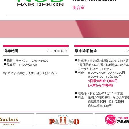
美容室
営業時間
OPEN HOURS
駐車場 駐輪場
P
物販・サービス 10:00〜20:00
駐車場（自走式駐車場602台）24h営業
飲食店 11:00〜21:00
※夜間閉館後に入場される際は、3F赤
ターからお上がりください
料金
8:00〜24:00 30分／220円
※
お店により異なります。詳しくは各店へ
0:00〜8:00 60分/100円
1日最大料金 1,800円
(入庫から24時間)
駐輪場（収容台数475台）24h営業
料金
最初の2時間無料、その後4時
自転車/120円 原付/220円
自動二輪車/330円